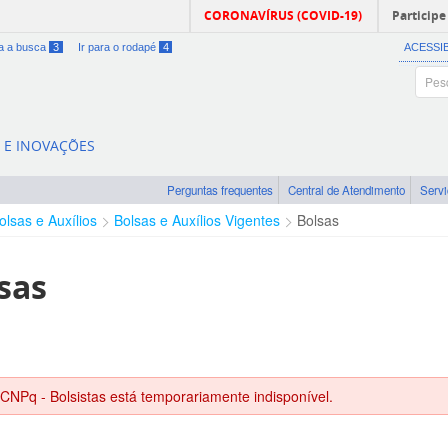
CORONAVÍRUS (COVID-19)
Participe
ra a busca
3
Ir para o rodapé
4
ACESSI
A E INOVAÇÕES
Perguntas frequentes
Central de Atendimento
Serv
olsas e Auxílios
Bolsas e Auxílios Vigentes
Bolsas
sas
 CNPq - Bolsistas está temporariamente indisponível.