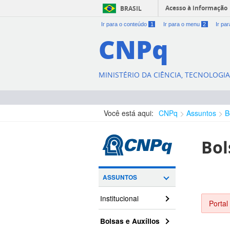
Acesso à informação
BRASIL
Ir para o conteúdo
1
Ir para o menu
2
Ir pa
CNPq
MINISTÉRIO DA CIÊNCIA, TECNOLOGI
Você está aqui:
CNPq
Assuntos
B
Bol
ASSUNTOS
Institucional
Portal
Bolsas e Auxílios