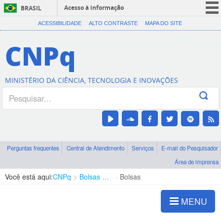
Acesso à informação
BRASIL
CORONAVÍRUS (COVID-19)
ACESSIBILIDADE
ALTO CONTRASTE
MAPA DO SITE
Participe
CNPq
Serviços
Legislação
MINISTÉRIO DA CIÊNCIA, TECNOLOGIA E INOVAÇÕES
Canais
Perguntas frequentes
Central de Atendimento
Serviços
E-mail do Pesquisador
Área de imprensa
Você está aqui:
CNPq
Bolsas e Auxílios Vigentes
Bolsas
MENU