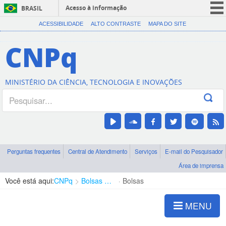
Acesso à informação
BRASIL
CORONAVÍRUS (COVID-19)
ACESSIBILIDADE
ALTO CONTRASTE
MAPA DO SITE
Participe
CNPq
Serviços
Legislação
MINISTÉRIO DA CIÊNCIA, TECNOLOGIA E INOVAÇÕES
Canais
Perguntas frequentes
Central de Atendimento
Serviços
E-mail do Pesquisador
Área de imprensa
Você está aqui:
CNPq
Bolsas e Auxílios Vigentes
Bolsas
MENU