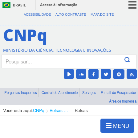
Acesso à informação
BRASIL
CORONAVÍRUS (COVID-19)
ACESSIBILIDADE
ALTO CONTRASTE
MAPA DO SITE
Participe
CNPq
Serviços
Legislação
MINISTÉRIO DA CIÊNCIA, TECNOLOGIA E INOVAÇÕES
Canais
Perguntas frequentes
Central de Atendimento
Serviços
E-mail do Pesquisador
Área de imprensa
Você está aqui:
CNPq
Bolsas e Auxílios Vigentes
Bolsas
MENU