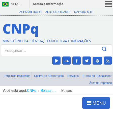
Acesso à informação
BRASIL
CORONAVÍRUS (COVID-19)
ACESSIBILIDADE
ALTO CONTRASTE
MAPA DO SITE
Participe
CNPq
Serviços
Legislação
MINISTÉRIO DA CIÊNCIA, TECNOLOGIA E INOVAÇÕES
Canais
Perguntas frequentes
Central de Atendimento
Serviços
E-mail do Pesquisador
Área de imprensa
Você está aqui:
CNPq
Bolsas e Auxílios Vigentes
Bolsas
MENU