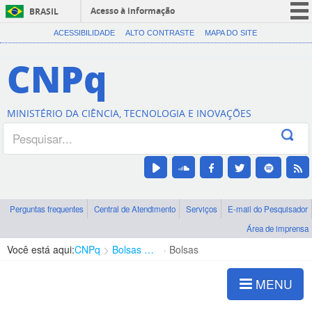
Acesso à informação
BRASIL
CORONAVÍRUS (COVID-19)
ACESSIBILIDADE
ALTO CONTRASTE
MAPA DO SITE
Participe
CNPq
Serviços
Legislação
MINISTÉRIO DA CIÊNCIA, TECNOLOGIA E INOVAÇÕES
Canais
Perguntas frequentes
Central de Atendimento
Serviços
E-mail do Pesquisador
Área de imprensa
Você está aqui:
CNPq
Bolsas e Auxílios Vigentes
Bolsas
MENU