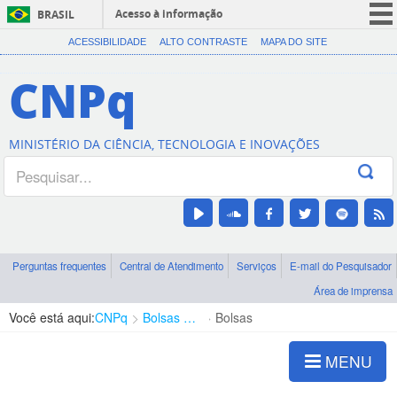
Acesso à informação
BRASIL
CORONAVÍRUS (COVID-19)
ACESSIBILIDADE
ALTO CONTRASTE
MAPA DO SITE
Participe
CNPq
Serviços
Legislação
MINISTÉRIO DA CIÊNCIA, TECNOLOGIA E INOVAÇÕES
Canais
Perguntas frequentes
Central de Atendimento
Serviços
E-mail do Pesquisador
Área de imprensa
Você está aqui:
CNPq
Bolsas e Auxílios Vigentes
Bolsas
MENU