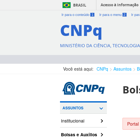
Acesso à informação
BRASIL
Ir para o conteúdo
1
Ir para o menu
2
Ir pa
CNPq
MINISTÉRIO DA CIÊNCIA, TECNOLOGI
Você está aqui:
CNPq
Assuntos
B
Bol
ASSUNTOS
Institucional
Portal
Bolsas e Auxílios