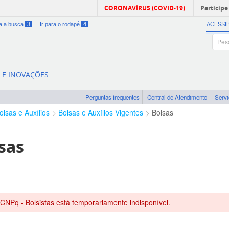
CORONAVÍRUS (COVID-19)
Participe
ra a busca
3
Ir para o rodapé
4
ACESSI
A E INOVAÇÕES
Perguntas frequentes
Central de Atendimento
Serv
olsas e Auxílios
Bolsas e Auxílios Vigentes
Bolsas
sas
 CNPq - Bolsistas está temporariamente indisponível.