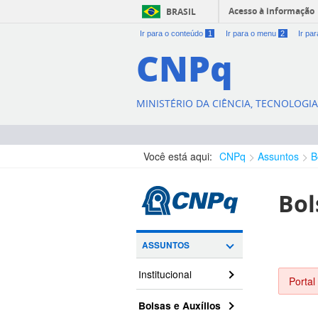
Acesso à informação
BRASIL
Ir para o conteúdo
1
Ir para o menu
2
Ir pa
CNPq
MINISTÉRIO DA CIÊNCIA, TECNOLOGI
Você está aqui:
CNPq
Assuntos
B
Bol
ASSUNTOS
Institucional
Portal
Bolsas e Auxílios