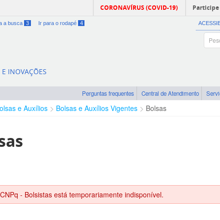
CORONAVÍRUS (COVID-19)
Participe
ra a busca
3
Ir para o rodapé
4
ACESSI
A E INOVAÇÕES
Perguntas frequentes
Central de Atendimento
Serv
olsas e Auxílios
Bolsas e Auxílios Vigentes
Bolsas
sas
 CNPq - Bolsistas está temporariamente indisponível.