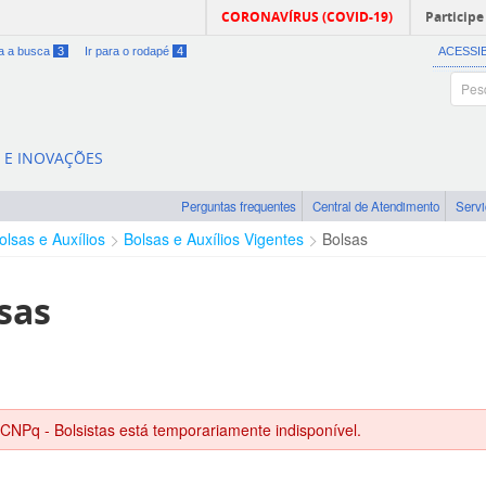
CORONAVÍRUS (COVID-19)
Participe
ra a busca
3
Ir para o rodapé
4
ACESSI
A E INOVAÇÕES
Perguntas frequentes
Central de Atendimento
Serv
olsas e Auxílios
Bolsas e Auxílios Vigentes
Bolsas
sas
 CNPq - Bolsistas está temporariamente indisponível.