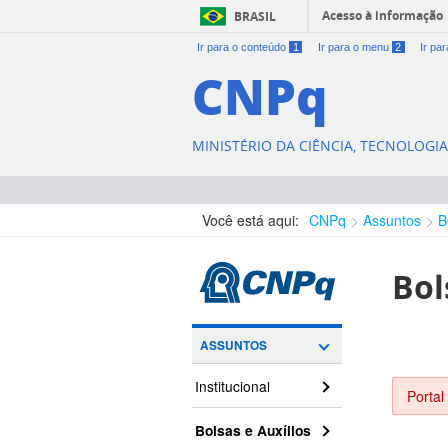
Acesso à informação
BRASIL
Ir para o conteúdo
1
Ir para o menu
2
Ir pa
CNPq
MINISTÉRIO DA CIÊNCIA, TECNOLOGI
Você está aqui:
CNPq
Assuntos
B
Bol
ASSUNTOS
Institucional
Portal
Bolsas e Auxílios