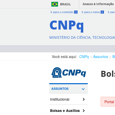
Acesso à informação
BRASIL
Ir para o conteúdo
1
Ir para o menu
2
Ir pa
CNPq
MINISTÉRIO DA CIÊNCIA, TECNOLOGI
Você está aqui:
CNPq
Assuntos
B
Bol
ASSUNTOS
Institucional
Portal
Bolsas e Auxílios