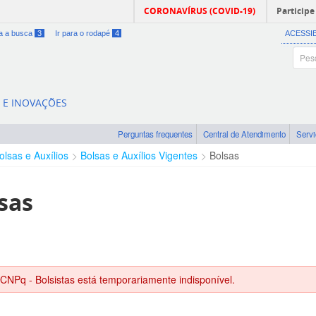
CORONAVÍRUS (COVID-19)
Participe
ra a busca
3
Ir para o rodapé
4
ACESSI
A E INOVAÇÕES
Perguntas frequentes
Central de Atendimento
Serv
olsas e Auxílios
Bolsas e Auxílios Vigentes
Bolsas
sas
 CNPq - Bolsistas está temporariamente indisponível.