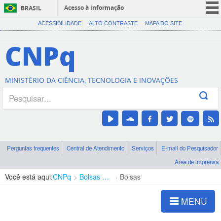
Acesso à informação
BRASIL
CORONAVÍRUS (COVID-19)
ACESSIBILIDADE
ALTO CONTRASTE
MAPA DO SITE
Participe
CNPq
Serviços
Legislação
MINISTÉRIO DA CIÊNCIA, TECNOLOGIA E INOVAÇÕES
Canais
Perguntas frequentes
Central de Atendimento
Serviços
E-mail do Pesquisador
Área de imprensa
Você está aqui:
CNPq
Bolsas e Auxílios Vigentes
Bolsas
MENU