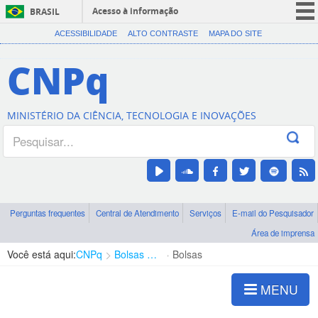
Acesso à informação
BRASIL
CORONAVÍRUS (COVID-19)
ACESSIBILIDADE
ALTO CONTRASTE
MAPA DO SITE
Participe
CNPq
Serviços
Legislação
MINISTÉRIO DA CIÊNCIA, TECNOLOGIA E INOVAÇÕES
Canais
Perguntas frequentes
Central de Atendimento
Serviços
E-mail do Pesquisador
Área de imprensa
Você está aqui:
CNPq
Bolsas e Auxílios Vigentes
Bolsas
MENU