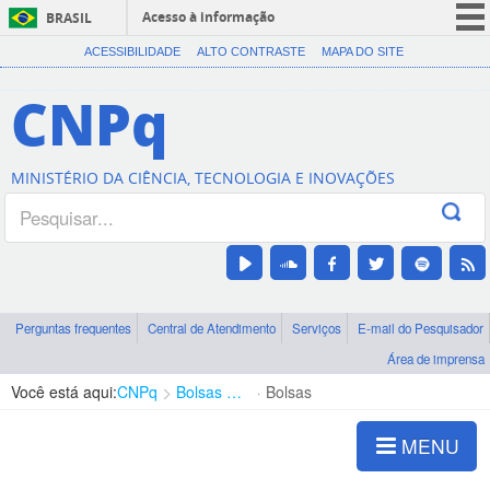
Acesso à informação
BRASIL
CORONAVÍRUS (COVID-19)
ACESSIBILIDADE
ALTO CONTRASTE
MAPA DO SITE
Participe
CNPq
Serviços
Legislação
MINISTÉRIO DA CIÊNCIA, TECNOLOGIA E INOVAÇÕES
Canais
Perguntas frequentes
Central de Atendimento
Serviços
E-mail do Pesquisador
Área de imprensa
Você está aqui:
CNPq
Bolsas e Auxílios Vigentes
Bolsas
MENU