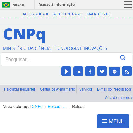
Acesso à informação
BRASIL
CORONAVÍRUS (COVID-19)
ACESSIBILIDADE
ALTO CONTRASTE
MAPA DO SITE
Participe
CNPq
Serviços
Legislação
MINISTÉRIO DA CIÊNCIA, TECNOLOGIA E INOVAÇÕES
Canais
Perguntas frequentes
Central de Atendimento
Serviços
E-mail do Pesquisador
Área de imprensa
Você está aqui:
CNPq
Bolsas e Auxílios Vigentes
Bolsas
MENU