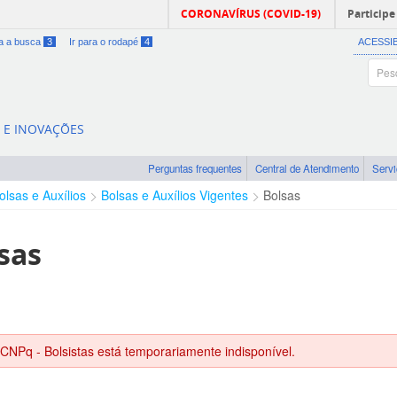
CORONAVÍRUS (COVID-19)
Participe
ra a busca
3
Ir para o rodapé
4
ACESSI
A E INOVAÇÕES
Perguntas frequentes
Central de Atendimento
Serv
olsas e Auxílios
Bolsas e Auxílios Vigentes
Bolsas
sas
 CNPq - Bolsistas está temporariamente indisponível.