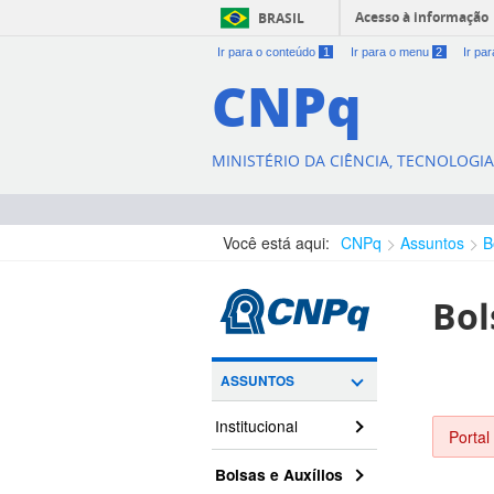
Acesso à informação
BRASIL
Ir para o conteúdo
1
Ir para o menu
2
Ir pa
CNPq
MINISTÉRIO DA CIÊNCIA, TECNOLOGI
Você está aqui:
CNPq
Assuntos
B
Bol
ASSUNTOS
Institucional
Portal
Bolsas e Auxílios