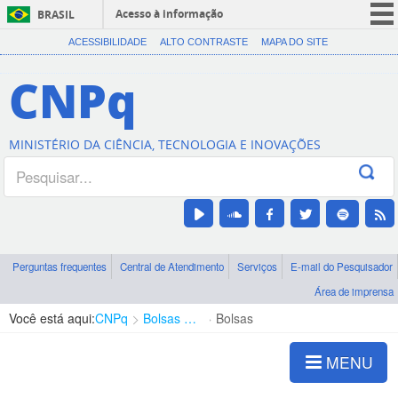
Acesso à informação
BRASIL
CORONAVÍRUS (COVID-19)
ACESSIBILIDADE
ALTO CONTRASTE
MAPA DO SITE
Participe
CNPq
Serviços
Legislação
MINISTÉRIO DA CIÊNCIA, TECNOLOGIA E INOVAÇÕES
Canais
Perguntas frequentes
Central de Atendimento
Serviços
E-mail do Pesquisador
Área de imprensa
Você está aqui:
CNPq
Bolsas e Auxílios Vigentes
Bolsas
MENU