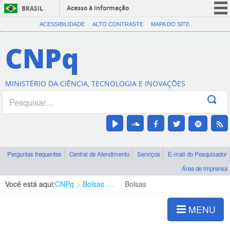
Acesso à informação
BRASIL
CORONAVÍRUS (COVID-19)
ACESSIBILIDADE
ALTO CONTRASTE
MAPA DO SITE
Participe
CNPq
Serviços
Legislação
MINISTÉRIO DA CIÊNCIA, TECNOLOGIA E INOVAÇÕES
Canais
Perguntas frequentes
Central de Atendimento
Serviços
E-mail do Pesquisador
Área de imprensa
Você está aqui:
CNPq
Bolsas e Auxílios Vigentes
Bolsas
MENU