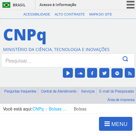
Acesso à informação
BRASIL
CORONAVÍRUS (COVID-19)
ACESSIBILIDADE
ALTO CONTRASTE
MAPA DO SITE
Participe
CNPq
Serviços
Legislação
MINISTÉRIO DA CIÊNCIA, TECNOLOGIA E INOVAÇÕES
Canais
Perguntas frequentes
Central de Atendimento
Serviços
E-mail do Pesquisador
Área de imprensa
Você está aqui:
CNPq
Bolsas e Auxílios Vigentes
Bolsas
MENU