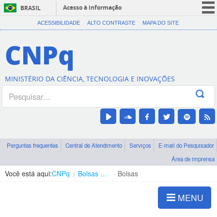
Acesso à informação
BRASIL
CORONAVÍRUS (COVID-19)
ACESSIBILIDADE
ALTO CONTRASTE
MAPA DO SITE
Participe
CNPq
Serviços
Legislação
MINISTÉRIO DA CIÊNCIA, TECNOLOGIA E INOVAÇÕES
Canais
Perguntas frequentes
Central de Atendimento
Serviços
E-mail do Pesquisador
Área de imprensa
Você está aqui:
CNPq
Bolsas e Auxílios Vigentes
Bolsas
MENU