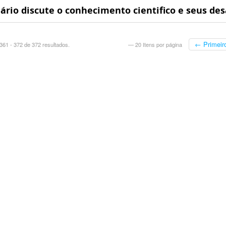
rio discute o conhecimento cientifico e seus des
:00 -0200
← Primeir
361 - 372 de 372 resultados.
— 20 Itens por página