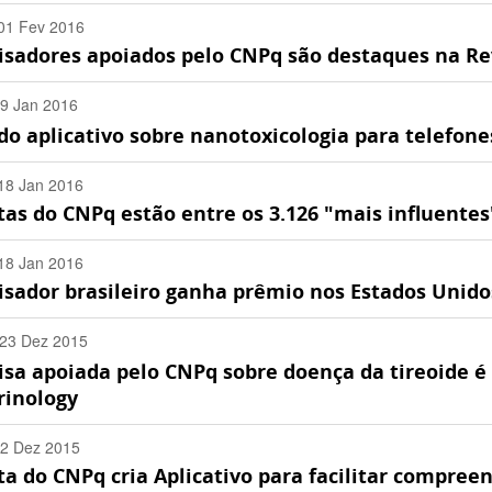
01 Fev 2016
isadores apoiados pelo CNPq são destaques na Re
:00 -0200
19 Jan 2016
o aplicativo sobre nanotoxicologia para telefones
:00 -0200
18 Jan 2016
tas do CNPq estão entre os 3.126 "mais influente
:00 -0200
18 Jan 2016
isador brasileiro ganha prêmio nos Estados Unido
:00 -0200
 23 Dez 2015
isa apoiada pelo CNPq sobre doença da tireoide 
:00 -0200
rinology
22 Dez 2015
ta do CNPq cria Aplicativo para facilitar compre
:00 -0200