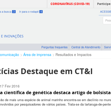
CORONAVÍRUS (COVID-19)
Participe
ra a busca
3
Ir para o rodapé
4
ACESSI
A E INOVAÇÕES
Perguntas frequentes
Central de Atendimento
Serv
omunicação
Área de imprensa
Resultados e Impactos
ícias Destaque em CT&I
17 Fev 2016
a científica de genética destaca artigo de bolsist
:00 -0200
ção de mais uma espécie de animal marinho encontra-se em declínio no mun
nvolvidos por pesquisadores de vários países. Trata-se da tartaruga-de-pent