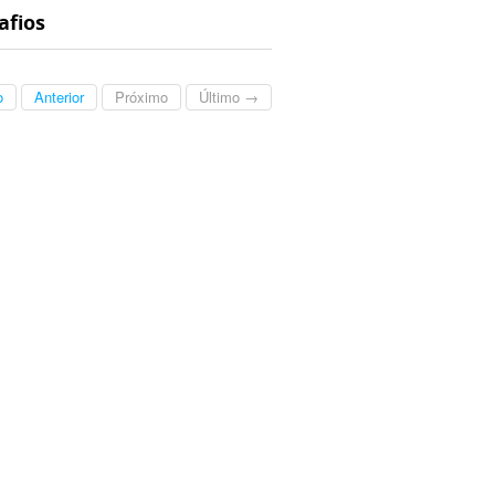
afios
o
Anterior
Próximo
Último →