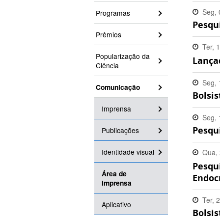
Seg, 
Programas
Pesqu
15:41
Prêmios
Ter, 
Popularização da
Lançad
10:07
Ciência
Seg, 
Comunicação
Bolsis
19:13
Imprensa
Seg, 
Pesqu
Publicações
18:40
Identidade visual
Qua,
Pesqu
15:12
Área de
Endoc
imprensa
Ter, 
Aplicativo
Bolsis
11:05