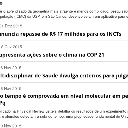
o
ar o aprendizado da geometria mais atraente e menos complicado, pesquisad
utação (ICMC) da USP, em São Carlos, desenvolveram um aplicativo para es
21 Dez 2015
anuncia repasse de R$ 17 milhões para os INCTs
:00 -0200
18 Dez 2015
apresenta ações sobre o clima na COP 21
:00 -0200
26 Nov 2015
tidisciplinar de Saúde divulga critérios para jul
:00 -0200
26 Nov 2015
do tempo é comprovada em nível molecular em pe
:00 -0200
Pq
blicado na Physical Review Letters detalha os resultados de um experimento pio
s e alemães detectam a seta do tempo, uma propriedade fundamental do Uni
19 Nov 2015