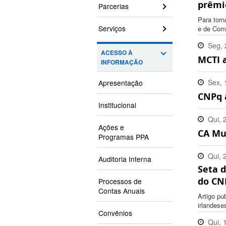
prêmi
Parcerias
Para torn
Serviços
e de Comp
Seg, 
ACESSO À
MCTI 
16:27
INFORMAÇÃO
Sex, 
Apresentação
CNPq 
16:04
Institucional
Qui, 
Ações e
CA Mul
17:40
Programas PPA
Qui, 
Auditoria Interna
Seta 
10:30
do CN
Processos de
Contas Anuais
Artigo pu
irlandese
Convênios
Qui, 