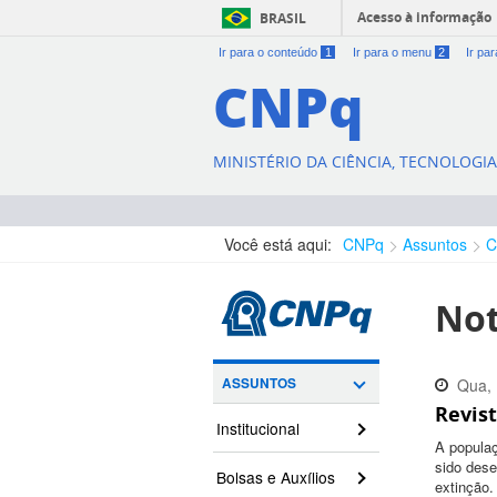
Acesso à informação
BRASIL
Ir para o conteúdo
1
Ir para o menu
2
Ir pa
CNPq
MINISTÉRIO DA CIÊNCIA, TECNOLOGI
Você está aqui:
CNPq
Assuntos
C
Not
ASSUNTOS
Qua, 
Revist
11:01
Institucional
A popula
sido dese
Bolsas e Auxílios
extinção.