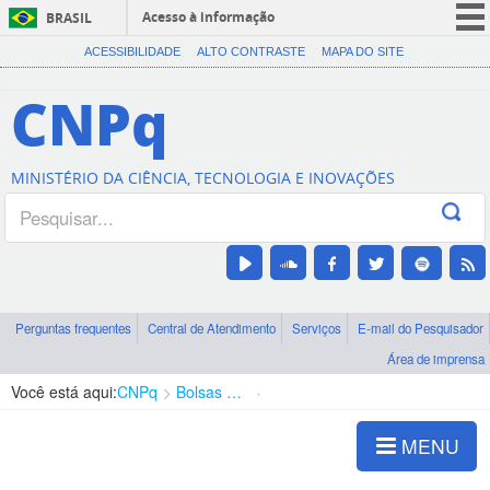
Acesso à informação
BRASIL
CORONAVÍRUS (COVID-19)
ACESSIBILIDADE
ALTO CONTRASTE
MAPA DO SITE
Participe
CNPq
Serviços
Legislação
MINISTÉRIO DA CIÊNCIA, TECNOLOGIA E INOVAÇÕES
Canais
Perguntas frequentes
Central de Atendimento
Serviços
E-mail do Pesquisador
Área de imprensa
Você está aqui:
CNPq
Bolsas e Auxílios Vigentes
Projetos de Pesquisa
MENU