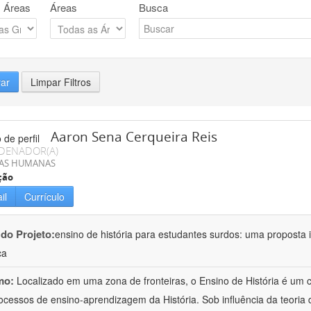
 Áreas
Áreas
Busca
rar
Limpar Filtros
Aaron Sena Cerqueira Reis
DENADOR(A)
IAS HUMANAS
ção
il
Currículo
 do Projeto:
ensino de história para estudantes surdos: uma proposta i
ca
mo:
Localizado em uma zona de fronteiras, o Ensino de História é um
ocessos de ensino-aprendizagem da História. Sob influência da teoria d