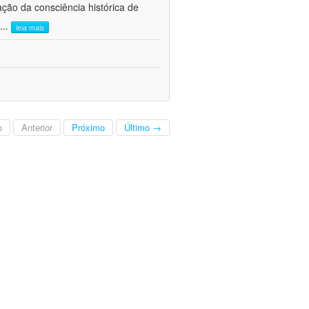
ão da consciência histórica de
...
leia mais
o
Anterior
Próximo
Último →