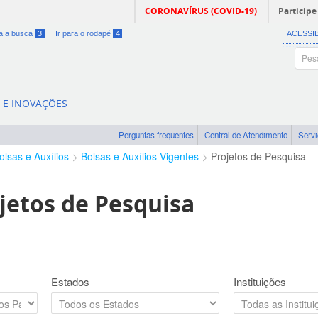
CORONAVÍRUS (COVID-19)
Participe
ra a busca
3
Ir para o rodapé
4
ACESSI
A E INOVAÇÕES
Perguntas frequentes
Central de Atendimento
Serv
olsas e Auxílios
Bolsas e Auxílios Vigentes
Projetos de Pesquisa
jetos de Pesquisa
Estados
Instituições