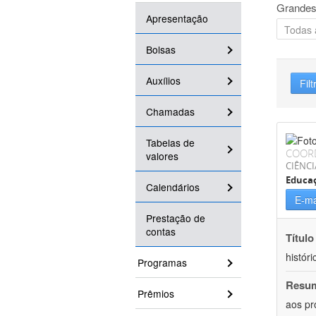
Grandes
Apresentação
Bolsas
Auxílios
Filt
Chamadas
Tabelas de
COOR
valores
CIÊNC
Educa
Calendários
E-ma
Prestação de
contas
Título
históri
Programas
Resu
Prêmios
aos pr