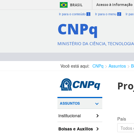
Acesso à informação
BRASIL
Ir para o conteúdo
1
Ir para o menu
2
Ir pa
CNPq
MINISTÉRIO DA CIÊNCIA, TECNOLOGI
Você está aqui:
CNPq
Assuntos
B
Pro
ASSUNTOS
Institucional
País
Bolsas e Auxílios