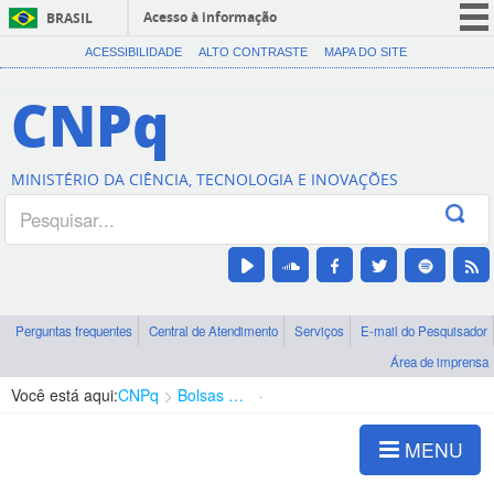
Acesso à informação
BRASIL
CORONAVÍRUS (COVID-19)
ACESSIBILIDADE
ALTO CONTRASTE
MAPA DO SITE
Participe
CNPq
Serviços
Legislação
MINISTÉRIO DA CIÊNCIA, TECNOLOGIA E INOVAÇÕES
Canais
Perguntas frequentes
Central de Atendimento
Serviços
E-mail do Pesquisador
Área de imprensa
Você está aqui:
CNPq
Bolsas e Auxílios Vigentes
Projetos de Pesquisa
MENU