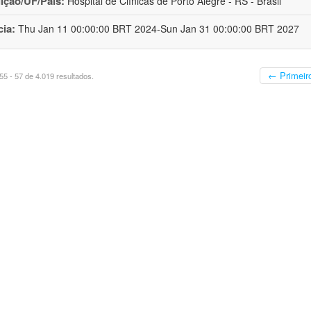
uição/UF/País:
Hospital de Clínicas de Porto Alegre - RS - Brasil
cia:
Thu Jan 11 00:00:00 BRT 2024-Sun Jan 31 00:00:00 BRT 2027
← Primeir
5 - 57 de 4.019 resultados.