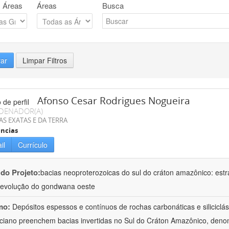
 Áreas
Áreas
Busca
rar
Limpar Filtros
Afonso Cesar Rodrigues Nogueira
DENADOR(A)
AS EXATAS E DA TERRA
ncias
il
Currículo
 do Projeto:
bacias neoproterozoicas do sul do cráton amazônico: estra
evolução do gondwana oeste
mo:
Depósitos espessos e contínuos de rochas carbonáticas e siliciclá
ciano preenchem bacias invertidas no Sul do Cráton Amazônico, denom