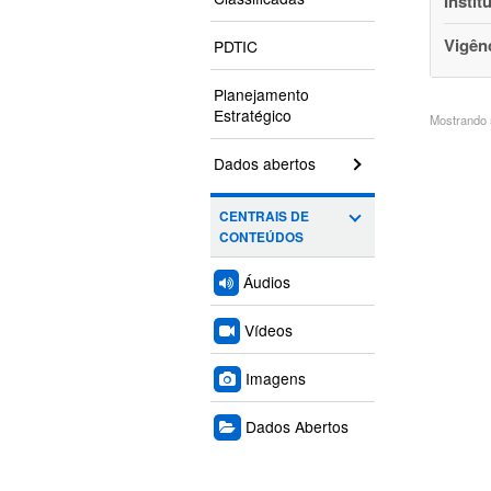
Instit
Vigên
PDTIC
Planejamento
Estratégico
Mostrando 5
Dados abertos
CENTRAIS DE
CONTEÚDOS
Áudios
Vídeos
Imagens
Dados Abertos