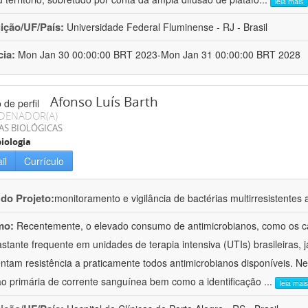
leia mais
uição/UF/País:
Universidade Federal Fluminense - RJ - Brasil
cia:
Mon Jan 30 00:00:00 BRT 2023-Mon Jan 31 00:00:00 BRT 2028
Afonso Luís Barth
DENADOR(A)
AS BIOLÓGICAS
iologia
il
Currículo
 do Projeto:
monitoramento e vigilância de bactérias multirresistente
mo:
Recentemente, o elevado consumo de antimicrobianos, como os c
astante frequente em unidades de terapia intensiva (UTIs) brasileiras, 
ntam resistência a praticamente todos antimicrobianos disponíveis. N
ão primária de corrente sanguínea bem como a identificação
...
leia mais