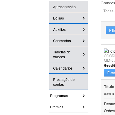
Grandes
Apresentação
Bolsas
Auxílios
Filt
Chamadas
Tabelas de
COOR
valores
CIÊNCI
Geociê
Calendários
E-ma
Prestação de
contas
Título
com a 
Programas
Resu
Prêmios
Ordovi