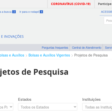
CORONAVÍRUS (COVID-19)
Participe
ra a busca
3
Ir para o rodapé
4
ACESSI
A E INOVAÇÕES
Perguntas frequentes
Central de Atendimento
Serv
olsas e Auxílios
Bolsas e Auxílios Vigentes
Projetos de Pesquisa
jetos de Pesquisa
Estados
Instituições