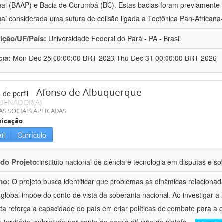
ai (BAAP) e Bacia de Corumbá (BC). Estas bacias foram previamente i
ai considerada uma sutura de colisão ligada a Tectônica Pan-Africana-
uição/UF/País:
Universidade Federal do Pará - PA - Brasil
cia:
Mon Dec 25 00:00:00 BRT 2023-Thu Dec 31 00:00:00 BRT 2026
Afonso de Albuquerque
DENADOR(A)
AS SOCIAIS APLICADAS
icação
il
Currículo
 do Projeto:
instituto nacional de ciência e tecnologia em disputas e so
mo:
O projeto busca identificar que problemas as dinâmicas relaciona
 global impõe do ponto de vista da soberania nacional. Ao investigar a
ta reforça a capacidade do país em criar políticas de combate para a
 território, sobretudo por conta da ampla difusão de platafo
...