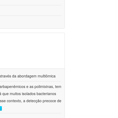
s através da abordagem multiômica
arbapenêmicos e as polimixinas, tem
já que muitos isolados bacterianos
esse contexto, a detecção precoce de