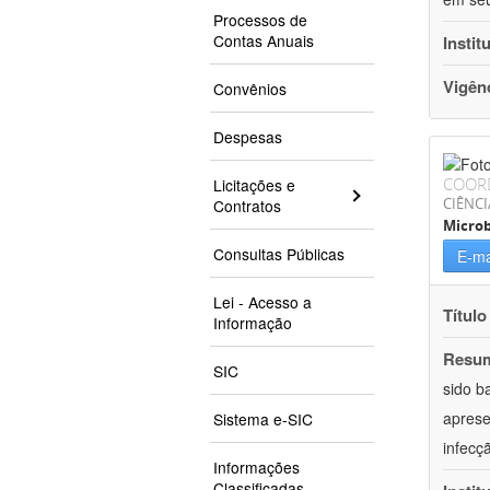
Processos de
Contas Anuais
Instit
Vigên
Convênios
Despesas
COOR
Licitações e
CIÊNCI
Contratos
Microb
Consultas Públicas
E-ma
Lei - Acesso a
Título
Informação
Resu
SIC
sido b
aprese
Sistema e-SIC
infecç
Informações
Classificadas