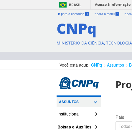
Acesso à informação
BRASIL
Ir para o conteúdo
1
Ir para o menu
2
Ir pa
CNPq
MINISTÉRIO DA CIÊNCIA, TECNOLOGI
Você está aqui:
CNPq
Assuntos
B
Pro
ASSUNTOS
Institucional
País
Bolsas e Auxílios