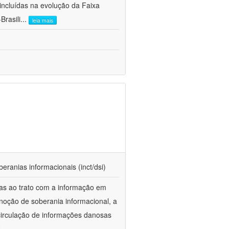
ncluídas na evolução da Faixa
Brasili
...
leia mais
beranias informacionais (inct/dsi)
das ao trato com a informação em
 noção de soberania informacional, a
 circulação de informações danosas