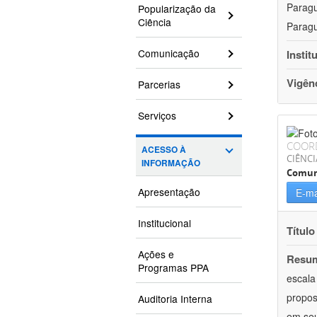
Paragu
Popularização da
Ciência
Paragu
Comunicação
Instit
Vigên
Parcerias
Serviços
COOR
ACESSO À
CIÊNCI
INFORMAÇÃO
Comun
Apresentação
E-ma
Institucional
Título
Ações e
Resu
Programas PPA
escala
propos
Auditoria Interna
em seu