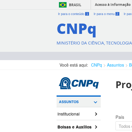
Acesso à informação
BRASIL
Ir para o conteúdo
1
Ir para o menu
2
Ir pa
CNPq
MINISTÉRIO DA CIÊNCIA, TECNOLOGI
Você está aqui:
CNPq
Assuntos
B
Pro
ASSUNTOS
Institucional
País
Bolsas e Auxílios