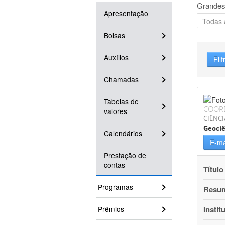
Grandes
Apresentação
Bolsas
Auxílios
Filt
Chamadas
Tabelas de
COOR
valores
CIÊNCI
Geociê
Calendários
E-ma
Prestação de
contas
Título
Programas
Resu
Prêmios
Instit