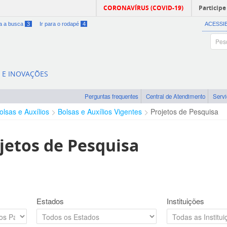
CORONAVÍRUS (COVID-19)
Participe
ra a busca
3
Ir para o rodapé
4
ACESSI
A E INOVAÇÕES
Perguntas frequentes
Central de Atendimento
Serv
olsas e Auxílios
Bolsas e Auxílios Vigentes
Projetos de Pesquisa
jetos de Pesquisa
Estados
Instituições