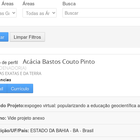
 Áreas
Áreas
Busca
rar
Limpar Filtros
Acácia Bastos Couto Pinto
DENADOR(A)
AS EXATAS E DA TERRA
ncias
il
Currículo
 do Projeto:
expogeo virtual: popularizando a educação geocientífica a
mo:
Vide projeto anexo
uição/UF/País:
ESTADO DA BAHIA - BA - Brasil