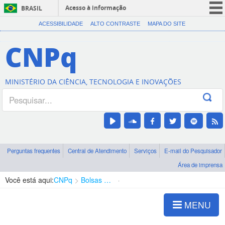
Acesso à informação
BRASIL
CORONAVÍRUS (COVID-19)
ACESSIBILIDADE
ALTO CONTRASTE
MAPA DO SITE
Participe
CNPq
Serviços
Legislação
MINISTÉRIO DA CIÊNCIA, TECNOLOGIA E INOVAÇÕES
Canais
Perguntas frequentes
Central de Atendimento
Serviços
E-mail do Pesquisador
Área de imprensa
Você está aqui:
CNPq
Bolsas e Auxílios Vigentes
Projetos de Pesquisa
MENU