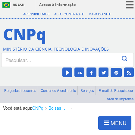
Acesso à informação
BRASIL
CORONAVÍRUS (COVID-19)
ACESSIBILIDADE
ALTO CONTRASTE
MAPA DO SITE
Participe
CNPq
Serviços
Legislação
MINISTÉRIO DA CIÊNCIA, TECNOLOGIA E INOVAÇÕES
Canais
Perguntas frequentes
Central de Atendimento
Serviços
E-mail do Pesquisador
Área de imprensa
Você está aqui:
CNPq
Bolsas e Auxílios Vigentes
Projetos de Pesquisa
MENU