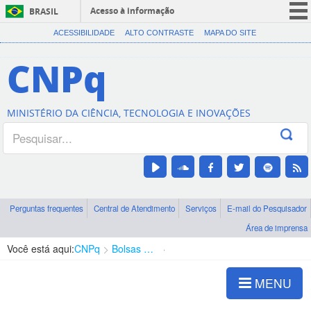
Acesso à informação
BRASIL
CORONAVÍRUS (COVID-19)
ACESSIBILIDADE
ALTO CONTRASTE
MAPA DO SITE
Participe
CNPq
Serviços
Legislação
MINISTÉRIO DA CIÊNCIA, TECNOLOGIA E INOVAÇÕES
Canais
Perguntas frequentes
Central de Atendimento
Serviços
E-mail do Pesquisador
Área de imprensa
Você está aqui:
CNPq
Bolsas e Auxílios Vigentes
Projetos de Pesquisa
MENU