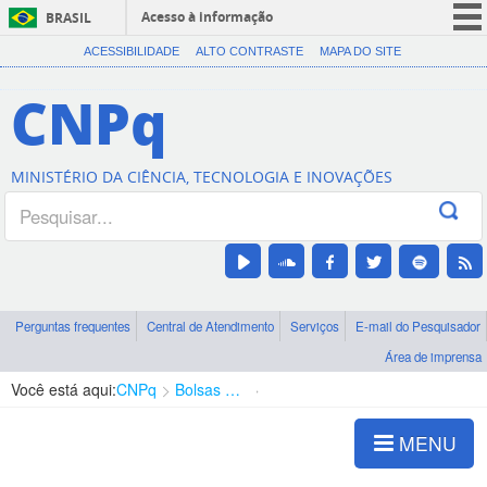
Acesso à informação
BRASIL
CORONAVÍRUS (COVID-19)
ACESSIBILIDADE
ALTO CONTRASTE
MAPA DO SITE
Participe
CNPq
Serviços
Legislação
MINISTÉRIO DA CIÊNCIA, TECNOLOGIA E INOVAÇÕES
Canais
Perguntas frequentes
Central de Atendimento
Serviços
E-mail do Pesquisador
Área de imprensa
Você está aqui:
CNPq
Bolsas e Auxílios Vigentes
Projetos de Pesquisa
MENU