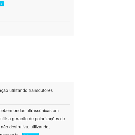
is
ção utilizando transdutores
ecebem ondas ultrassónicas em
itir a geração de polarizações de
ão destrutiva, utilizando,
poucos tr
...