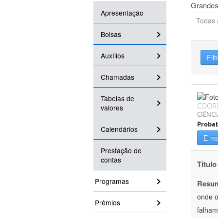
Grandes
Apresentação
Bolsas
Auxílios
Filt
Chamadas
Tabelas de
COOR
valores
CIÊNCI
Probab
Calendários
E-ma
Prestação de
contas
Título
Programas
Resu
onde o
Prêmios
falham