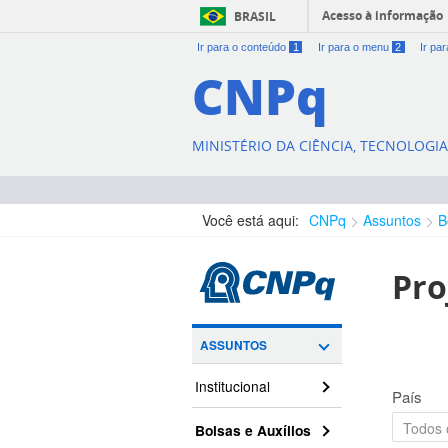
Acesso à informação
BRASIL
Ir para o conteúdo
1
Ir para o menu
2
Ir pa
CNPq
MINISTÉRIO DA CIÊNCIA, TECNOLOGI
Você está aqui:
CNPq
Assuntos
B
Pro
ASSUNTOS
Institucional
País
Bolsas e Auxílios