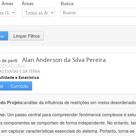
 Áreas
Áreas
Busca
rar
Limpar Filtros
Alan Anderson da Silva Pereira
DENADOR(A)
AS EXATAS E DA TERRA
ilidade e Estatística
il
Currículo
 do Projeto:
análise da influência de restrições em meios desordenad
mo:
Um passo central para compreender fenômenos complexos é estud
s componentes se comportam de forma independente. No entanto, tais
 em capturar características essenciais do sistema. Portanto, torna-se n