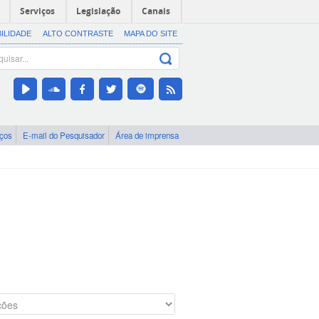
Serviços
Legislação
Canais
BILIDADE
ALTO CONTRASTE
MAPA DO SITE
iços
E-mail do Pesquisador
Área de imprensa