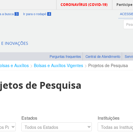
CORONAVÍRUS (COVID-19)
Participe
ra a busca
3
Ir para o rodapé
4
ACESSI
A E INOVAÇÕES
Perguntas frequentes
Central de Atendimento
Serv
olsas e Auxílios
Bolsas e Auxílios Vigentes
Projetos de Pesquisa
jetos de Pesquisa
Estados
Instituições