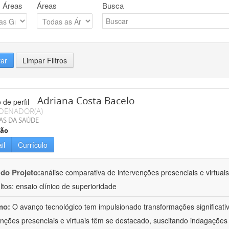
 Áreas
Áreas
Busca
rar
Limpar Filtros
Adriana Costa Bacelo
DENADOR(A)
AS DA SAÚDE
ção
il
Currículo
 do Projeto:
análise comparativa de intervenções presenciais e virtua
ltos: ensaio clínico de superioridade
mo:
O avanço tecnológico tem impulsionado transformações significati
enções presenciais e virtuais têm se destacado, suscitando indagações 