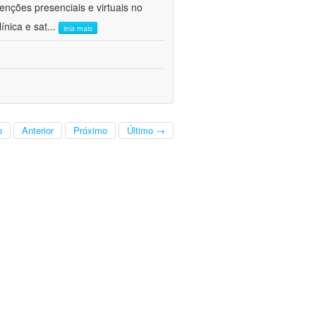
venções presenciais e virtuais no
ínica e sat
...
leia mais
o
Anterior
Próximo
Último →