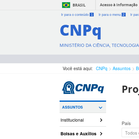
Acesso à informação
BRASIL
Ir para o conteúdo
1
Ir para o menu
2
Ir pa
CNPq
MINISTÉRIO DA CIÊNCIA, TECNOLOGI
Você está aqui:
CNPq
Assuntos
B
Pro
ASSUNTOS
Institucional
País
Bolsas e Auxílios