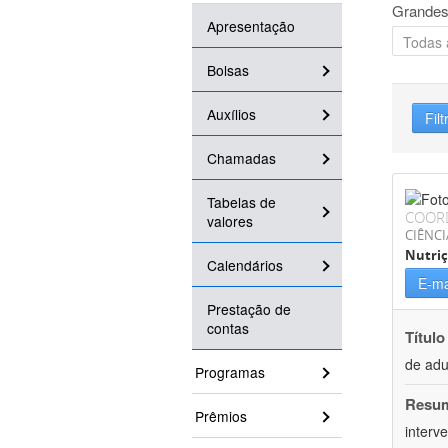
Grandes
Apresentação
Bolsas
Auxílios
Filt
Chamadas
Tabelas de
COOR
valores
CIÊNCI
Nutri
Calendários
E-ma
Prestação de
contas
Título
de adu
Programas
Resu
Prêmios
interv