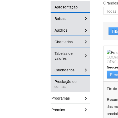
Grandes
Apresentação
Bolsas
Auxílios
Filt
Chamadas
Tabelas de
COOR
valores
CIÊNCI
Geociê
Calendários
E-ma
Prestação de
contas
Título
Programas
Resu
das mu
Prêmios
precip