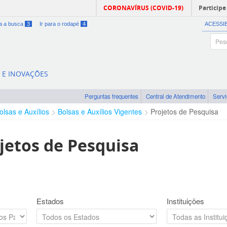
CORONAVÍRUS (COVID-19)
Participe
ra a busca
3
Ir para o rodapé
4
ACESSI
A E INOVAÇÕES
Perguntas frequentes
Central de Atendimento
Serv
olsas e Auxílios
Bolsas e Auxílios Vigentes
Projetos de Pesquisa
jetos de Pesquisa
Estados
Instituições