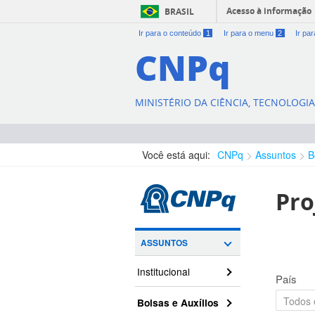
Acesso à informação
BRASIL
Ir para o conteúdo
1
Ir para o menu
2
Ir pa
CNPq
MINISTÉRIO DA CIÊNCIA, TECNOLOGI
Você está aqui:
CNPq
Assuntos
B
Pro
ASSUNTOS
Institucional
País
Bolsas e Auxílios