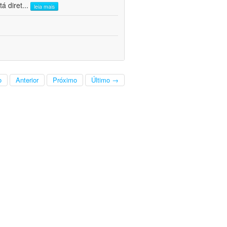
á diret
...
leia mais
o
Anterior
Próximo
Último →