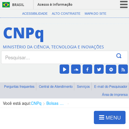
Acesso à informação
BRASIL
CORONAVÍRUS (COVID-19)
ACESSIBILIDADE
ALTO CONTRASTE
MAPA DO SITE
Participe
CNPq
Serviços
Legislação
MINISTÉRIO DA CIÊNCIA, TECNOLOGIA E INOVAÇÕES
Canais
Perguntas frequentes
Central de Atendimento
Serviços
E-mail do Pesquisador
Área de imprensa
Você está aqui:
CNPq
Bolsas e Auxílios Vigentes
Projetos de Pesquisa
MENU