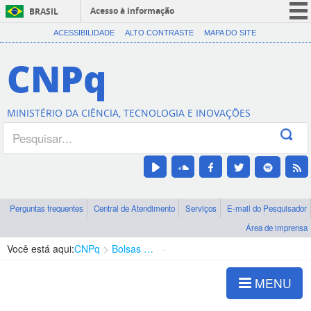
Acesso à informação
BRASIL
CORONAVÍRUS (COVID-19)
ACESSIBILIDADE
ALTO CONTRASTE
MAPA DO SITE
Participe
CNPq
Serviços
Legislação
MINISTÉRIO DA CIÊNCIA, TECNOLOGIA E INOVAÇÕES
Canais
Perguntas frequentes
Central de Atendimento
Serviços
E-mail do Pesquisador
Área de imprensa
Você está aqui:
CNPq
Bolsas e Auxílios Vigentes
Projetos de Pesquisa
MENU