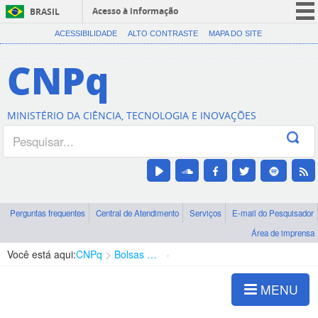
Acesso à informação
BRASIL
CORONAVÍRUS (COVID-19)
ACESSIBILIDADE
ALTO CONTRASTE
MAPA DO SITE
Participe
CNPq
Serviços
Legislação
MINISTÉRIO DA CIÊNCIA, TECNOLOGIA E INOVAÇÕES
Canais
Perguntas frequentes
Central de Atendimento
Serviços
E-mail do Pesquisador
Área de imprensa
Você está aqui:
CNPq
Bolsas e Auxílios Vigentes
Projetos de Pesquisa
MENU