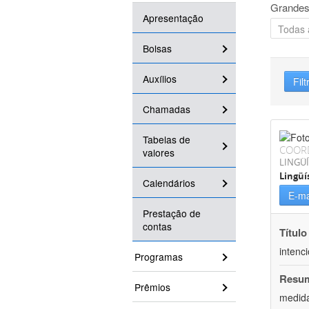
Grandes
Apresentação
Bolsas
Auxílios
Filt
Chamadas
Tabelas de
COOR
valores
LINGÜÍ
Lingüí
Calendários
E-ma
Prestação de
contas
Título
intenc
Programas
Resu
Prêmios
medida