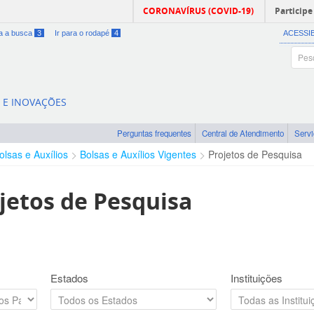
CORONAVÍRUS (COVID-19)
Participe
ra a busca
3
Ir para o rodapé
4
ACESSI
A E INOVAÇÕES
Perguntas frequentes
Central de Atendimento
Serv
olsas e Auxílios
Bolsas e Auxílios Vigentes
Projetos de Pesquisa
jetos de Pesquisa
Estados
Instituições