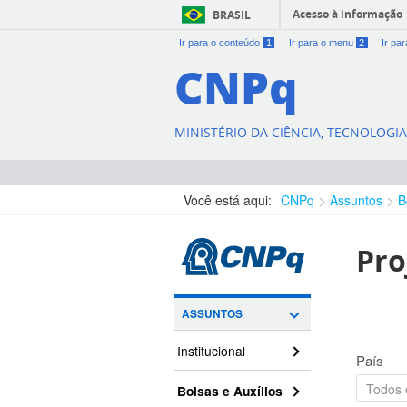
Acesso à informação
BRASIL
Ir para o conteúdo
1
Ir para o menu
2
Ir pa
CNPq
MINISTÉRIO DA CIÊNCIA, TECNOLOGI
Você está aqui:
CNPq
Assuntos
B
Pro
ASSUNTOS
Institucional
País
Bolsas e Auxílios