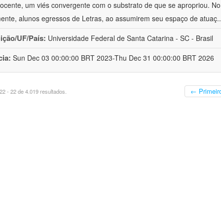
ocente, um viés convergente com o substrato de que se apropriou. No e
mente, alunos egressos de Letras, ao assumirem seu espaço de atuaç
.
uição/UF/País:
Universidade Federal de Santa Catarina - SC - Brasil
cia:
Sun Dec 03 00:00:00 BRT 2023-Thu Dec 31 00:00:00 BRT 2026
← Primeir
2 - 22 de 4.019 resultados.