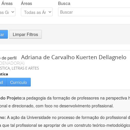
 Áreas
Áreas
Busca
rar
Limpar Filtros
Adriana de Carvalho Kuerten Dellagnelo
DENADOR(A)
STICA, LETRAS E ARTES
stica
il
Currículo
 do Projeto:
a pedagogia da formação de professores na perspectiva his
ional e direcionado, com foco no desenvolvimento profissional.
mo:
A ação da Universidade no processo de formação do profissional d
 que tal profissional se apropriar de um construto teórico-metodológico