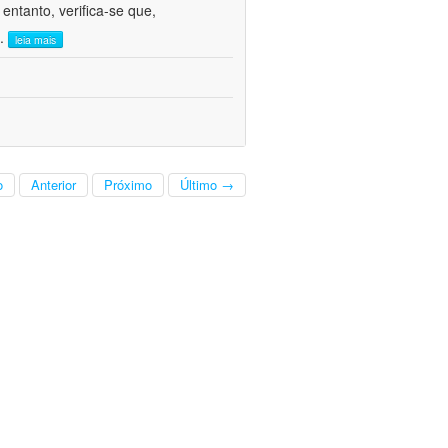
ntanto, verifica-se que,
..
leia mais
o
Anterior
Próximo
Último →