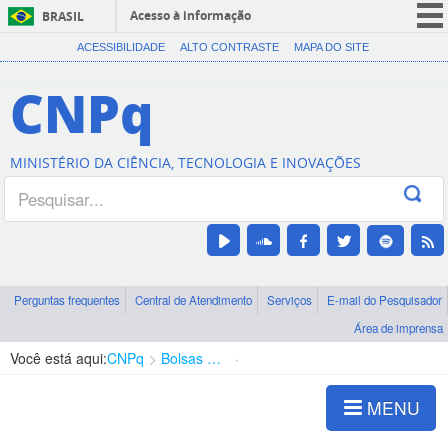
Acesso à informação
BRASIL
CORONAVÍRUS (COVID-19)
ACESSIBILIDADE
ALTO CONTRASTE
MAPA DO SITE
Participe
CNPq
Serviços
Legislação
MINISTÉRIO DA CIÊNCIA, TECNOLOGIA E INOVAÇÕES
Canais
Perguntas frequentes
Central de Atendimento
Serviços
E-mail do Pesquisador
Área de imprensa
Você está aqui:
CNPq
Bolsas e Auxílios Vigentes
Projetos de Pesquisa
MENU