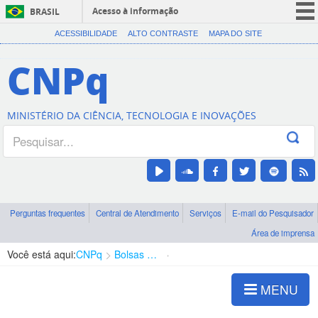
Acesso à informação
BRASIL
CORONAVÍRUS (COVID-19)
ACESSIBILIDADE
ALTO CONTRASTE
MAPA DO SITE
Participe
CNPq
Serviços
Legislação
MINISTÉRIO DA CIÊNCIA, TECNOLOGIA E INOVAÇÕES
Canais
Perguntas frequentes
Central de Atendimento
Serviços
E-mail do Pesquisador
Área de imprensa
Você está aqui:
CNPq
Bolsas e Auxílios Vigentes
Projetos de Pesquisa
MENU