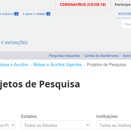
CORONAVÍRUS (COVID-19)
Participe
ra a busca
3
Ir para o rodapé
4
ACESSI
A E INOVAÇÕES
Perguntas frequentes
Central de Atendimento
Serv
olsas e Auxílios
Bolsas e Auxílios Vigentes
Projetos de Pesquisa
jetos de Pesquisa
Estados
Instituições