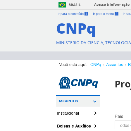
Acesso à informação
BRASIL
Ir para o conteúdo
1
Ir para o menu
2
Ir pa
CNPq
MINISTÉRIO DA CIÊNCIA, TECNOLOGI
Você está aqui:
CNPq
Assuntos
B
Pro
ASSUNTOS
Institucional
País
Bolsas e Auxílios