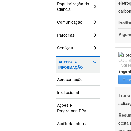
eletro
Popularização da
Ciência
carbon
Comunicação
Instit
Vigên
Parcerias
Serviços
COOR
ACESSO À
ENGEN
INFORMAÇÃO
Engenh
Apresentação
E-ma
Institucional
Título
aplica
Ações e
Programas PPA
Resu
desta 
Auditoria Interna
recurs