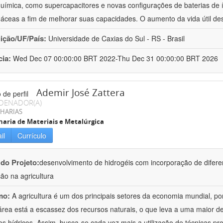
química, como supercapacitores e novas configurações de baterias de ío
áceas a fim de melhorar suas capacidades. O aumento da vida útil de
uição/UF/País:
Universidade de Caxias do Sul - RS - Brasil
cia:
Wed Dec 07 00:00:00 BRT 2022-Thu Dec 31 00:00:00 BRT 2026
Ademir José Zattera
DENADOR(A)
HARIAS
aria de Materiais e Metalúrgica
il
Currículo
 do Projeto:
desenvolvimento de hidrogéis com incorporação de difere
ção na agricultura
mo:
A agricultura é um dos principais setores da economia mundial, po
área está a escassez dos recursos naturais, o que leva a uma maior d
os hídricos. Assim, busca-se cada vez mais a utilização de técnicas pr