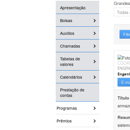
Grandes
Apresentação
Bolsas
Auxílios
Filt
Chamadas
Tabelas de
COOR
valores
ENGEN
Engenh
Calendários
E-ma
Prestação de
contas
Título
armaz
Programas
Resu
Prêmios
sistem