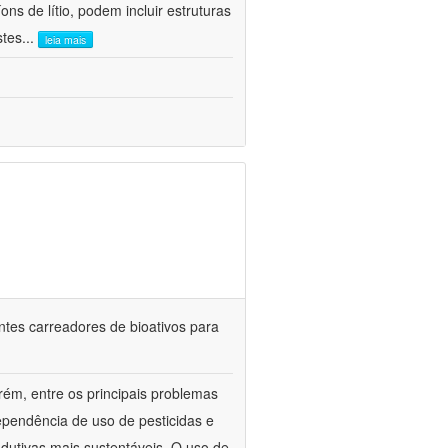
ns de lítio, podem incluir estruturas
stes
...
leia mais
ntes carreadores de bioativos para
rém, entre os principais problemas
ependência de uso de pesticidas e
odutivas mais sustentáveis. O uso de