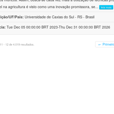
el na agricultura é visto como uma inovação promissora, se
...
leia mais
uição/UF/País:
Universidade de Caxias do Sul - RS - Brasil
cia:
Tue Dec 05 00:00:00 BRT 2023-Thu Dec 31 00:00:00 BRT 2026
← Primeir
1 - 12 de 4.019 resultados.