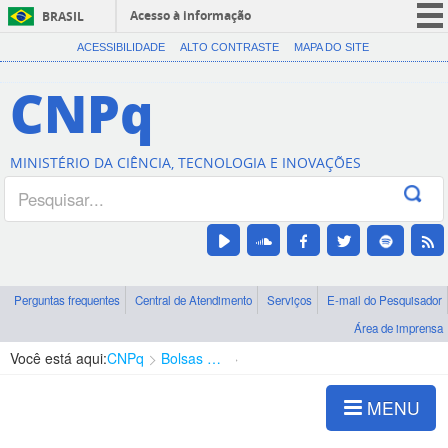
Acesso à informação
BRASIL
CORONAVÍRUS (COVID-19)
ACESSIBILIDADE
ALTO CONTRASTE
MAPA DO SITE
Participe
CNPq
Serviços
Legislação
MINISTÉRIO DA CIÊNCIA, TECNOLOGIA E INOVAÇÕES
Canais
Perguntas frequentes
Central de Atendimento
Serviços
E-mail do Pesquisador
Área de imprensa
Você está aqui:
CNPq
Bolsas e Auxílios Vigentes
Projetos de Pesquisa
MENU