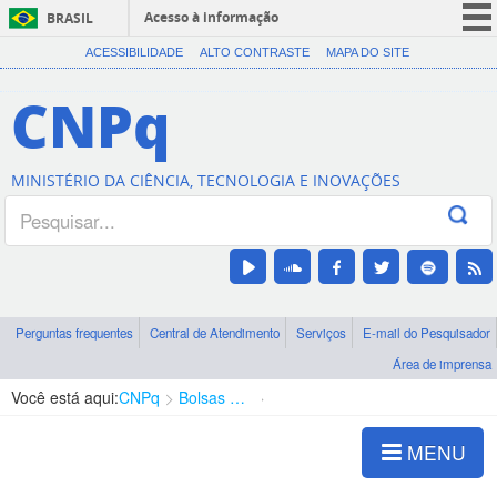
Acesso à informação
BRASIL
CORONAVÍRUS (COVID-19)
ACESSIBILIDADE
ALTO CONTRASTE
MAPA DO SITE
Participe
CNPq
Serviços
Legislação
MINISTÉRIO DA CIÊNCIA, TECNOLOGIA E INOVAÇÕES
Canais
Perguntas frequentes
Central de Atendimento
Serviços
E-mail do Pesquisador
Área de imprensa
Você está aqui:
CNPq
Bolsas e Auxílios Vigentes
Projetos de Pesquisa
MENU