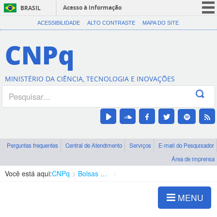
Acesso à informação
BRASIL
CORONAVÍRUS (COVID-19)
ACESSIBILIDADE
ALTO CONTRASTE
MAPA DO SITE
Participe
CNPq
Serviços
Legislação
MINISTÉRIO DA CIÊNCIA, TECNOLOGIA E INOVAÇÕES
Canais
Perguntas frequentes
Central de Atendimento
Serviços
E-mail do Pesquisador
Área de imprensa
Você está aqui:
CNPq
Bolsas e Auxílios Vigentes
Projetos de Pesquisa
MENU