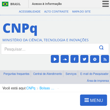
Acesso à informação
BRASIL
CORONAVÍRUS (COVID-19)
ACESSIBILIDADE
ALTO CONTRASTE
MAPA DO SITE
Participe
CNPq
Serviços
Legislação
MINISTÉRIO DA CIÊNCIA, TECNOLOGIA E INOVAÇÕES
Canais
Perguntas frequentes
Central de Atendimento
Serviços
E-mail do Pesquisador
Área de imprensa
Você está aqui:
CNPq
Bolsas e Auxílios Vigentes
Projetos de Pesquisa
MENU