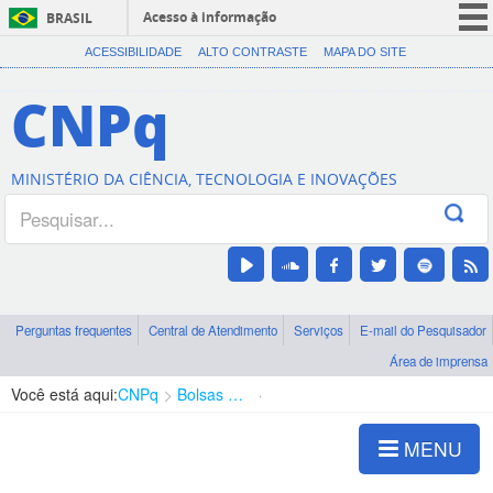
Acesso à informação
BRASIL
CORONAVÍRUS (COVID-19)
ACESSIBILIDADE
ALTO CONTRASTE
MAPA DO SITE
Participe
CNPq
Serviços
Legislação
MINISTÉRIO DA CIÊNCIA, TECNOLOGIA E INOVAÇÕES
Canais
Perguntas frequentes
Central de Atendimento
Serviços
E-mail do Pesquisador
Área de imprensa
Você está aqui:
CNPq
Bolsas e Auxílios Vigentes
Projetos de Pesquisa
MENU