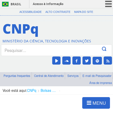
Acesso à informação
BRASIL
CORONAVÍRUS (COVID-19)
ACESSIBILIDADE
ALTO CONTRASTE
MAPA DO SITE
Participe
CNPq
Serviços
Legislação
MINISTÉRIO DA CIÊNCIA, TECNOLOGIA E INOVAÇÕES
Canais
Perguntas frequentes
Central de Atendimento
Serviços
E-mail do Pesquisador
Área de imprensa
Você está aqui:
CNPq
Bolsas e Auxílios Vigentes
Projetos de Pesquisa
MENU