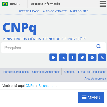
Acesso à informação
BRASIL
CORONAVÍRUS (COVID-19)
ACESSIBILIDADE
ALTO CONTRASTE
MAPA DO SITE
Participe
CNPq
Serviços
Legislação
MINISTÉRIO DA CIÊNCIA, TECNOLOGIA E INOVAÇÕES
Canais
Perguntas frequentes
Central de Atendimento
Serviços
E-mail do Pesquisador
Área de imprensa
Você está aqui:
CNPq
Bolsas e Auxílios Vigentes
Projetos de Pesquisa
MENU