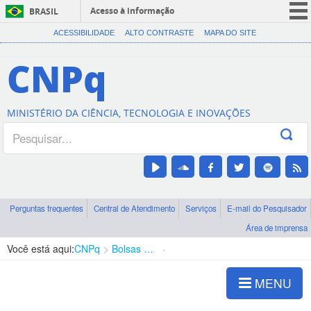
Acesso à informação
BRASIL
CORONAVÍRUS (COVID-19)
ACESSIBILIDADE
ALTO CONTRASTE
MAPA DO SITE
Participe
CNPq
Serviços
Legislação
MINISTÉRIO DA CIÊNCIA, TECNOLOGIA E INOVAÇÕES
Canais
Perguntas frequentes
Central de Atendimento
Serviços
E-mail do Pesquisador
Área de imprensa
Você está aqui:
CNPq
Bolsas e Auxílios Vigentes
Projetos de Pesquisa
MENU