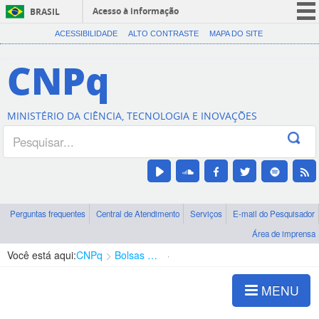
Acesso à informação
BRASIL
CORONAVÍRUS (COVID-19)
ACESSIBILIDADE
ALTO CONTRASTE
MAPA DO SITE
Participe
CNPq
Serviços
Legislação
MINISTÉRIO DA CIÊNCIA, TECNOLOGIA E INOVAÇÕES
Canais
Perguntas frequentes
Central de Atendimento
Serviços
E-mail do Pesquisador
Área de imprensa
Você está aqui:
CNPq
Bolsas e Auxílios Vigentes
Projetos de Pesquisa
MENU