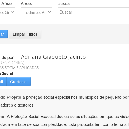
 Áreas
Áreas
Busca
rar
Limpar Filtros
Adriana Giaqueto Jacinto
DENADOR(A)
AS SOCIAIS APLICADAS
o Social
il
Currículo
 do Projeto:
a proteção social especial nos municípios de pequeno port
hadores e gestores.
mo:
A Proteção Social Especial dedica-se às situações em que as vio
nciada em face de sua complexidade. Esta proposta tem como tema a 