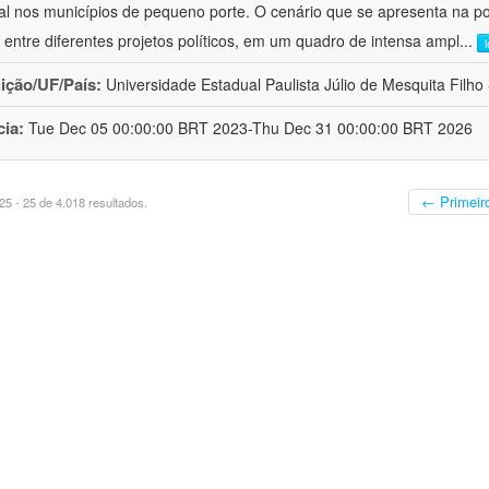
al nos municípios de pequeno porte. O cenário que se apresenta na polí
 entre diferentes projetos políticos, em um quadro de intensa ampl
...
uição/UF/País:
Universidade Estadual Paulista Júlio de Mesquita Filho -
cia:
Tue Dec 05 00:00:00 BRT 2023-Thu Dec 31 00:00:00 BRT 2026
← Primeir
5 - 25 de 4.018 resultados.