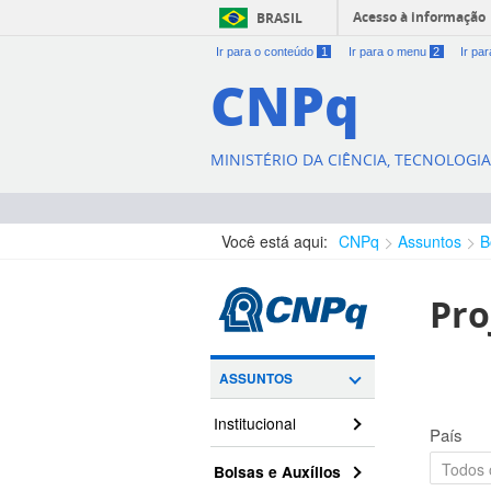
Acesso à informação
BRASIL
Ir para o conteúdo
1
Ir para o menu
2
Ir pa
CNPq
MINISTÉRIO DA CIÊNCIA, TECNOLOGI
Você está aqui:
CNPq
Assuntos
B
Pro
ASSUNTOS
Institucional
País
Bolsas e Auxílios