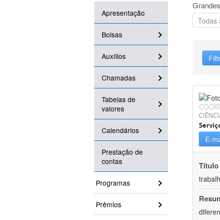
Grandes
Apresentação
Bolsas
Auxílios
Filt
Chamadas
Tabelas de
COOR
valores
CIÊNCI
Serviç
Calendários
E-ma
Prestação de
contas
Título
trabal
Programas
Resu
Prêmios
difere