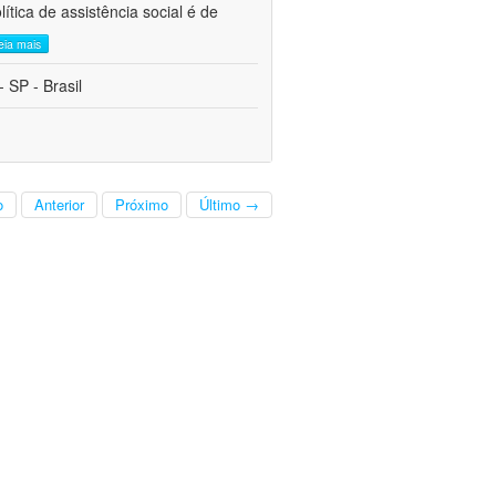
tica de assistência social é de
leia mais
 SP - Brasil
o
Anterior
Próximo
Último →