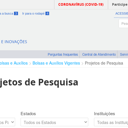
CORONAVÍRUS (COVID-19)
Participe
ra a busca
3
Ir para o rodapé
4
ACESSI
A E INOVAÇÕES
Perguntas frequentes
Central de Atendimento
Serv
olsas e Auxílios
Bolsas e Auxílios Vigentes
Projetos de Pesquisa
jetos de Pesquisa
Estados
Instituições